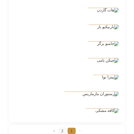
هات گاردن
فود کورت
باربیکیو بار
فودکورت
جامبو برگر
فودکورت
چیکن یامی
فودکورت
پیتزا نوا
رستوران ترکی مارماریس
رستوران مارماریس
پلاک 142
کافه مشکی
2
1
›
‹