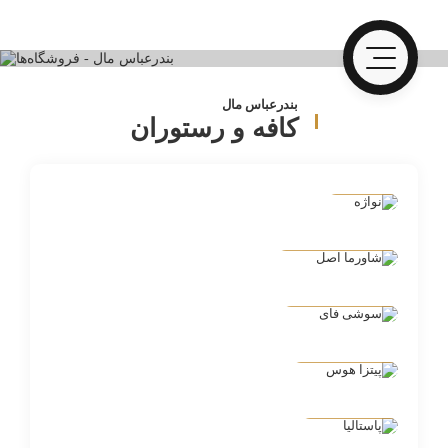
بندرعباس مال
کافه و رستوران
نواژه
شاورما اصل
شاورما اصل
فودکورت
سوشی فای
فودکورت
پیتزا هوس
فود کورت
پاستالیا
فودکورت