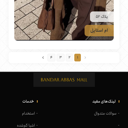
پلاک 52
ام استایل
4
3
2
1
›
‹
لینک‌های مفید
خدمات
سوالات متدوال
استخدام
اشیا گم‌شده