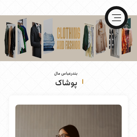
بندرعباس مال
پوشاک