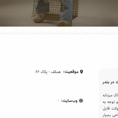
موقعیت:
همکف - پلاک 66
ت در
بندر
 پوشاک مردانه
وب‌سایت:
-
و توجه به
لات قابل
احی بسیار