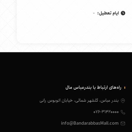
ایام تعطیل:
-
راه‌های ارتباط با بندرعباس مال
بندر عباس، گلشهر شمالی، خیابان اتوبوس رانی
076-31420000
info@BandarabbasMall.com